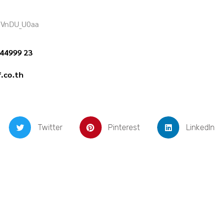
/PVnDU_U0aa
44999 23
.co.th
Twitter
Pinterest
LinkedIn